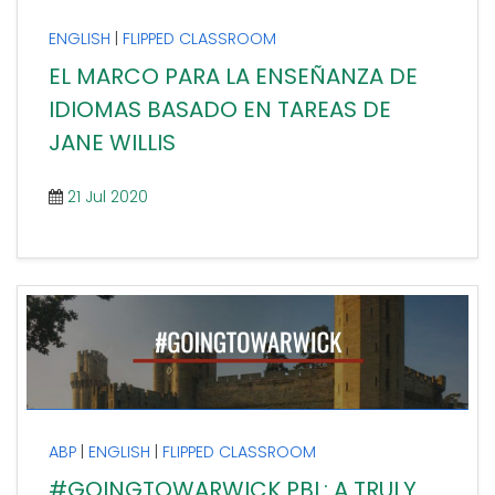
ENGLISH
FLIPPED CLASSROOM
La enseñanza del inglés como lengua
extranjera debe tener en cuenta el factor de
EL MARCO PARA LA ENSEÑANZA DE
que la tecnología es un elemento integrado
IDIOMAS BASADO EN TAREAS DE
en nuestra sociedad y que puede enriquecer
las propuestas [...]
JANE WILLIS
21 Jul 2020
ABP
ENGLISH
FLIPPED CLASSROOM
As a vocational teacher of English, I have
always been interested that both England’s
#GOINGTOWARWICK PBL: A TRULY