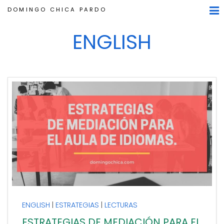
DOMINGO CHICA PARDO
ENGLISH
ENGLISH
ESTRATEGIAS
LECTURAS
En la enseñanza de idiomas, la competencia
específica 4 se centra en el desarrollo de la
ESTRATEGIAS DE MEDIACIÓN PARA EL