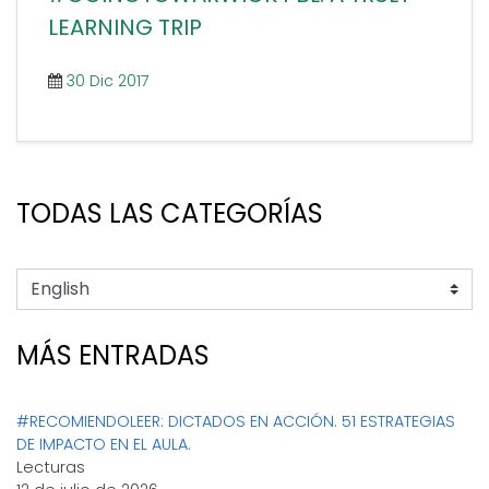
culture and history should take part in my
LEARNING TRIP
students’ process of learning another
language. I am [...]
30 Dic 2017
TODAS LAS CATEGORÍAS
MÁS ENTRADAS
#RECOMIENDOLEER: DICTADOS EN ACCIÓN. 51 ESTRATEGIAS
DE IMPACTO EN EL AULA.
Lecturas