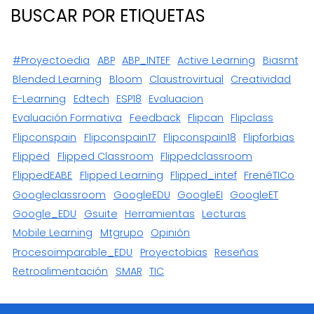
BUSCAR POR ETIQUETAS
#proyectoedia
ABP
ABP_INTEF
Active Learning
Biasmt
Blended Learning
Bloom
Claustrovirtual
Creatividad
E-Learning
Edtech
ESP18
Evaluacion
Evaluación Formativa
Feedback
Flipcan
Flipclass
Flipconspain
Flipconspain17
Flipconspain18
Flipforbias
Flipped
Flipped Classroom
Flippedclassroom
FlippedEABE
Flipped Learning
Flipped_intef
FrenéTICo
Googleclassroom
GoogleEDU
GoogleEI
GoogleET
Google_EDU
Gsuite
Herramientas
Lecturas
Mobile Learning
Mtgrupo
Opinión
Procesoimparable_EDU
Proyectobias
Reseñas
Retroalimentación
SMAR
TIC