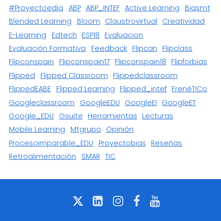
#proyectoedia
ABP
ABP_INTEF
Active Learning
Biasmt
Blended Learning
Bloom
Claustrovirtual
Creatividad
E-Learning
Edtech
ESP18
Evaluacion
Evaluación Formativa
Feedback
Flipcan
Flipclass
Flipconspain
Flipconspain17
Flipconspain18
Flipforbias
Flipped
Flipped Classroom
Flippedclassroom
FlippedEABE
Flipped Learning
Flipped_intef
FrenéTICo
Googleclassroom
GoogleEDU
GoogleEI
GoogleET
Google_EDU
Gsuite
Herramientas
Lecturas
Mobile Learning
Mtgrupo
Opinión
Procesoimparable_EDU
Proyectobias
Reseñas
Retroalimentación
SMAR
TIC