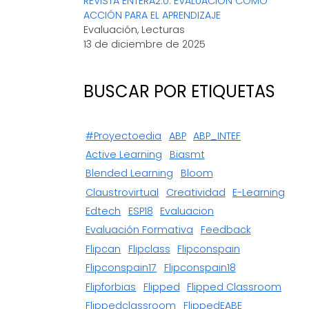
REVISTA ENTERA2.0: EVALUACIÓN COMO
ACCIÓN PARA EL APRENDIZAJE
Evaluación, Lecturas
13 de diciembre de 2025
BUSCAR POR ETIQUETAS
#proyectoedia
ABP
ABP_INTEF
Active Learning
Biasmt
Blended Learning
Bloom
Claustrovirtual
Creatividad
E-Learning
Edtech
ESP18
Evaluacion
Evaluación Formativa
Feedback
Flipcan
Flipclass
Flipconspain
Flipconspain17
Flipconspain18
Flipforbias
Flipped
Flipped Classroom
Flippedclassroom
FlippedEABE