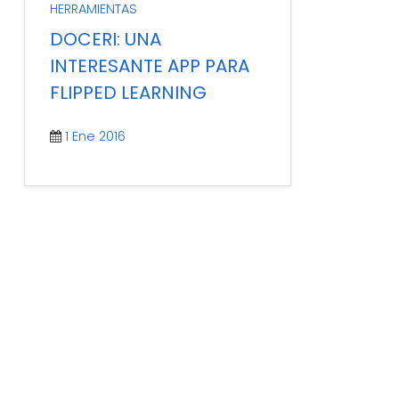
HERRAMIENTAS
bastante potentes a la hora
de poder invertir nuestras
DOCERI: UNA
clases, sin embargo,
INTERESANTE APP PARA
requieren de una
competencia digital tanto del
FLIPPED LEARNING
profesorado como del
alumnado para su [...]
1 Ene 2016