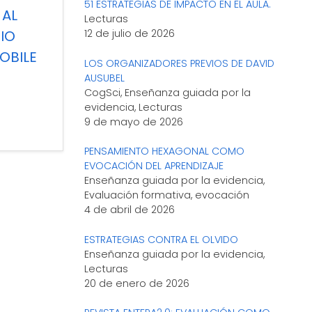
51 ESTRATEGIAS DE IMPACTO EN EL AULA.
n
 AL
Lecturas
12 de julio de 2026
SIO
n ESO y
OBILE
LOS ORGANIZADORES PREVIOS DE DAVID
tir mi
AUSUBEL
gnífico
CogSci, Enseñanza guiada por la
evidencia, Lecturas
9 de mayo de 2026
PENSAMIENTO HEXAGONAL COMO
EVOCACIÓN DEL APRENDIZAJE
Enseñanza guiada por la evidencia,
Evaluación formativa, evocación
4 de abril de 2026
ESTRATEGIAS CONTRA EL OLVIDO
Enseñanza guiada por la evidencia,
Lecturas
20 de enero de 2026