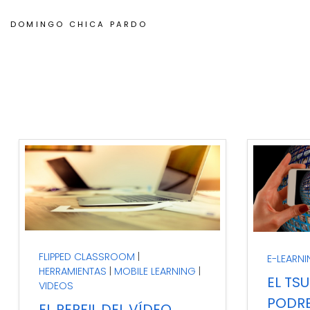
DOMINGO CHICA PARDO
FLIPPED CLASSROOM
El potencial de los vídeos
E-LEARN
En est
HERRAMIENTAS
MOBILE LEARNING
educativos reside en ofrecer
unos m
EL TS
VIDEOS
a los estudiantes la
acerca
PODRE
posibilidad de desarrollar un
vez má
EL PERFIL DEL VÍDEO