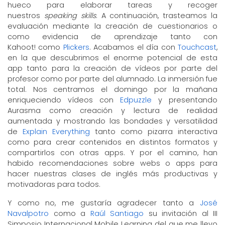
hueco para elaborar tareas y recoger
nuestros
speaking skills
. A continuación, trasteamos la
evaluación mediante la creación de cuestionarios o
como evidencia de aprendizaje tanto con
Kahoot! como
Plickers
. Acabamos el día con
Touchcast
,
en la que descubrimos el enorme potencial de esta
app tanto para la creación de vídeos por parte del
profesor como por parte del alumnado. La inmersión fue
total. Nos centramos el domingo por la mañana
enriqueciendo vídeos con
Edpuzzle
y presentando
Aurasma como creación y lectura de realidad
aumentada y mostrando las bondades y versatilidad
de
Explain Everything
tanto como pizarra interactiva
como para crear contenidos en distintos formatos y
compartirlos con otras apps. Y por el camino, han
habido recomendaciones sobre webs o apps para
hacer nuestras clases de inglés más productivas y
motivadoras para todos.
Y como no, me gustaría agradecer tanto a
José
Navalpotro
como a
Raúl Santiago
su invitación al III
Simposio Internacional Mobile Learning del que me llevo