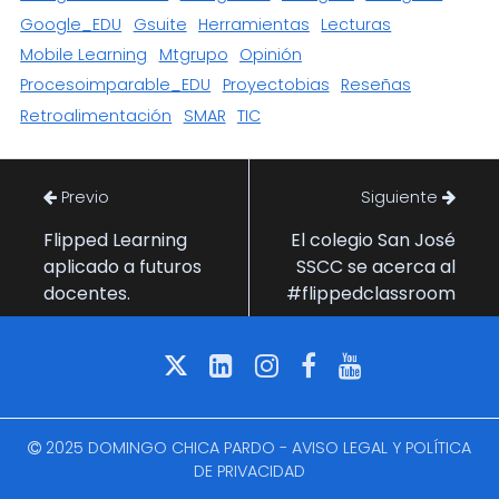
Google_EDU
Gsuite
Herramientas
Lecturas
Mobile Learning
Mtgrupo
Opinión
Procesoimparable_EDU
Proyectobias
Reseñas
Retroalimentación
SMAR
TIC
Previo
Siguiente
Flipped Learning
El colegio San José
aplicado a futuros
SSCC se acerca al
docentes.
#flippedclassroom
2025 DOMINGO CHICA PARDO -
AVISO LEGAL Y POLÍTICA
DE PRIVACIDAD