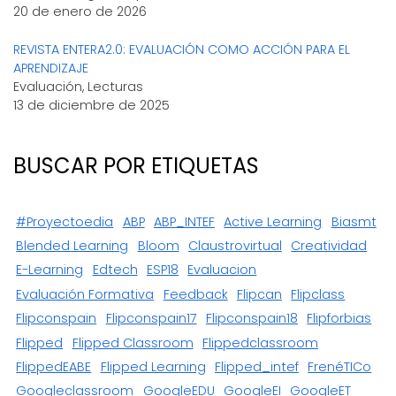
20 de enero de 2026
REVISTA ENTERA2.0: EVALUACIÓN COMO ACCIÓN PARA EL
APRENDIZAJE
Evaluación, Lecturas
13 de diciembre de 2025
BUSCAR POR ETIQUETAS
#proyectoedia
ABP
ABP_INTEF
Active Learning
Biasmt
Blended Learning
Bloom
Claustrovirtual
Creatividad
E-Learning
Edtech
ESP18
Evaluacion
Evaluación Formativa
Feedback
Flipcan
Flipclass
Flipconspain
Flipconspain17
Flipconspain18
Flipforbias
Flipped
Flipped Classroom
Flippedclassroom
FlippedEABE
Flipped Learning
Flipped_intef
FrenéTICo
Googleclassroom
GoogleEDU
GoogleEI
GoogleET