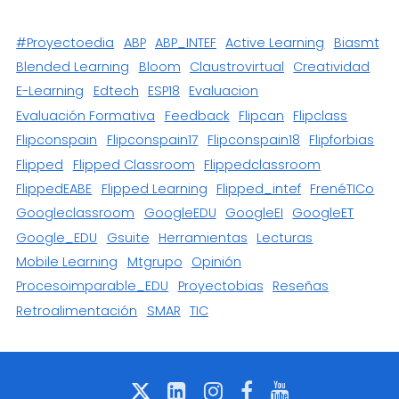
#proyectoedia
ABP
ABP_INTEF
Active Learning
Biasmt
Blended Learning
Bloom
Claustrovirtual
Creatividad
E-Learning
Edtech
ESP18
Evaluacion
Evaluación Formativa
Feedback
Flipcan
Flipclass
Flipconspain
Flipconspain17
Flipconspain18
Flipforbias
Flipped
Flipped Classroom
Flippedclassroom
FlippedEABE
Flipped Learning
Flipped_intef
FrenéTICo
Googleclassroom
GoogleEDU
GoogleEI
GoogleET
Google_EDU
Gsuite
Herramientas
Lecturas
Mobile Learning
Mtgrupo
Opinión
Procesoimparable_EDU
Proyectobias
Reseñas
Retroalimentación
SMAR
TIC