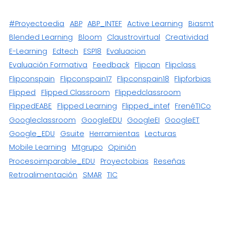
#proyectoedia
ABP
ABP_INTEF
Active Learning
Biasmt
Blended Learning
Bloom
Claustrovirtual
Creatividad
E-Learning
Edtech
ESP18
Evaluacion
Evaluación Formativa
Feedback
Flipcan
Flipclass
Flipconspain
Flipconspain17
Flipconspain18
Flipforbias
Flipped
Flipped Classroom
Flippedclassroom
FlippedEABE
Flipped Learning
Flipped_intef
FrenéTICo
Googleclassroom
GoogleEDU
GoogleEI
GoogleET
Google_EDU
Gsuite
Herramientas
Lecturas
Mobile Learning
Mtgrupo
Opinión
Procesoimparable_EDU
Proyectobias
Reseñas
Retroalimentación
SMAR
TIC