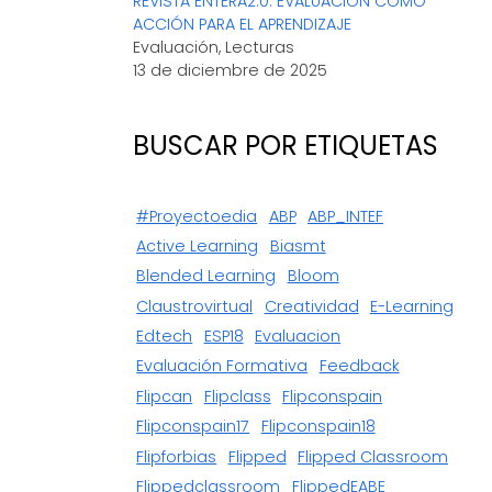
REVISTA ENTERA2.0: EVALUACIÓN COMO
ACCIÓN PARA EL APRENDIZAJE
Evaluación, Lecturas
13 de diciembre de 2025
BUSCAR POR ETIQUETAS
#proyectoedia
ABP
ABP_INTEF
Active Learning
Biasmt
Blended Learning
Bloom
Claustrovirtual
Creatividad
E-Learning
Edtech
ESP18
Evaluacion
Evaluación Formativa
Feedback
Flipcan
Flipclass
Flipconspain
Flipconspain17
Flipconspain18
Flipforbias
Flipped
Flipped Classroom
Flippedclassroom
FlippedEABE