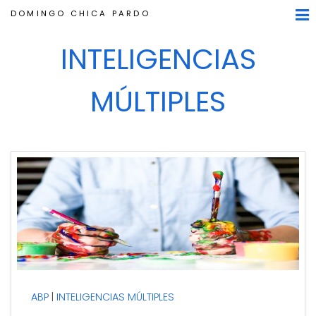
DOMINGO CHICA PARDO
INTELIGENCIAS
MÚLTIPLES
ABP
INTELIGENCIAS MÚLTIPLES
Estoy retomando algunas de las lecturas con
las que he aprendido y disfrutado