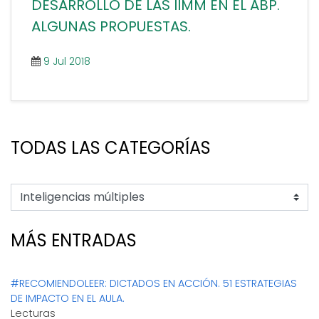
DESARROLLO DE LAS IIMM EN EL ABP.
previamente para interiorizar propuestas o
ALGUNAS PROPUESTAS.
herramientas de aprendizaje para poder
llevar al aula. Desarrollar las HOTS (High [...]
9 Jul 2018
TODAS LAS CATEGORÍAS
MÁS ENTRADAS
#RECOMIENDOLEER: DICTADOS EN ACCIÓN. 51 ESTRATEGIAS
DE IMPACTO EN EL AULA.
Lecturas