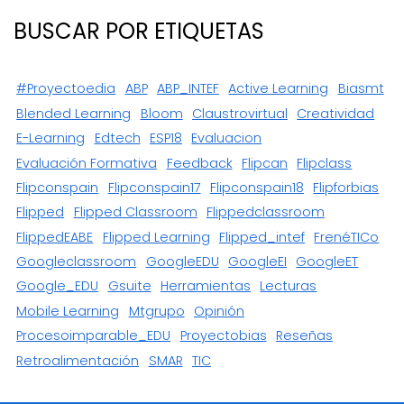
BUSCAR POR ETIQUETAS
#proyectoedia
ABP
ABP_INTEF
Active Learning
Biasmt
Blended Learning
Bloom
Claustrovirtual
Creatividad
E-Learning
Edtech
ESP18
Evaluacion
Evaluación Formativa
Feedback
Flipcan
Flipclass
Flipconspain
Flipconspain17
Flipconspain18
Flipforbias
Flipped
Flipped Classroom
Flippedclassroom
FlippedEABE
Flipped Learning
Flipped_intef
FrenéTICo
Googleclassroom
GoogleEDU
GoogleEI
GoogleET
Google_EDU
Gsuite
Herramientas
Lecturas
Mobile Learning
Mtgrupo
Opinión
Procesoimparable_EDU
Proyectobias
Reseñas
Retroalimentación
SMAR
TIC