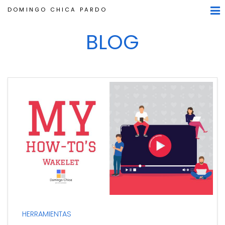
DOMINGO CHICA PARDO
BLOG
HERRAMIENTAS
La curación de contenidos se ha convertido