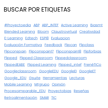
BUSCAR POR ETIQUETAS
#proyectoedia
ABP
ABP_INTEF
Active Learning
Biasmt
Blended Learning
Bloom
Claustrovirtual
Creatividad
E-Learning
Edtech
ESP18
Evaluacion
Evaluación Formativa
Feedback
Flipcan
Flipclass
Flipconspain
Flipconspain17
Flipconspain18
Flipforbias
Flipped
Flipped Classroom
Flippedclassroom
FlippedEABE
Flipped Learning
Flipped_intef
FrenéTICo
Googleclassroom
GoogleEDU
GoogleEI
GoogleET
Google_EDU
Gsuite
Herramientas
Lecturas
Mobile Learning
Mtgrupo
Opinión
Procesoimparable_EDU
Proyectobias
Reseñas
Retroalimentación
SMAR
TIC