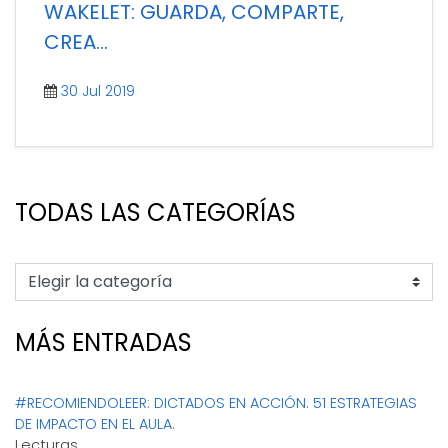
en algo esencial tanto para docentes como
WAKELET: GUARDA, COMPARTE,
estudiantes a la hora de trabajar con la
CREA…
información. Desde la búsqueda de
información hasta su [...]
30 Jul 2019
TODAS LAS CATEGORÍAS
MÁS ENTRADAS
#RECOMIENDOLEER: DICTADOS EN ACCIÓN. 51 ESTRATEGIAS
DE IMPACTO EN EL AULA.
Lecturas